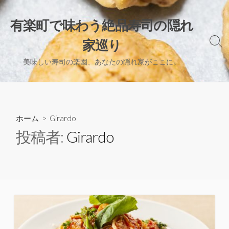
コ
ン
有楽町で味わう絶品寿司の隠れ
テ
家巡り
ン
検
索
ツ
美味しい寿司の楽園、あなたの隠れ家がここに。
切
へ
り
ス
替
え
キ
ッ
ホーム
> Girardo
プ
投稿者:
Girardo