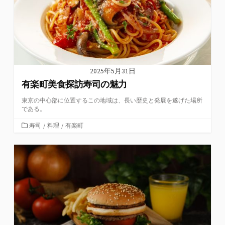
2025年5月31日
有楽町美食探訪寿司の魅力
東京の中心部に位置するこの地域は、長い歴史と発展を遂げた場所
である。
カ
寿司
/
料理
/
有楽町
テ
ゴ
リ
ー