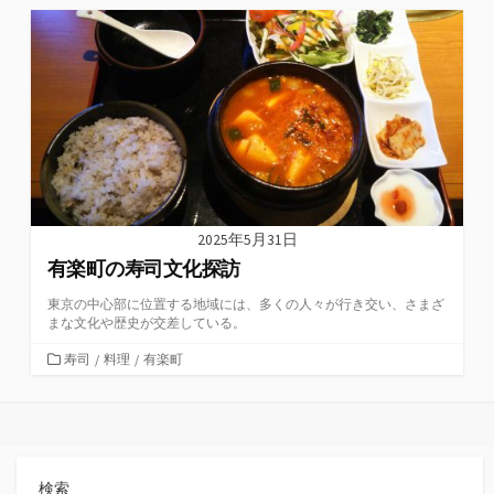
ゴ
リ
ー
2025年5月31日
有楽町の寿司文化探訪
東京の中心部に位置する地域には、多くの人々が行き交い、さまざ
まな文化や歴史が交差している。
カ
寿司
/
料理
/
有楽町
テ
ゴ
リ
ー
検索