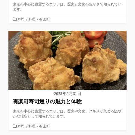
東京の中心に位置するエリアは、歴史と文化の豊かさで知られてい
ます。
カ
寿司
/
料理
/
有楽町
テ
ゴ
リ
ー
2025年5月31日
有楽町寿司巡りの魅力と体験
東京の中心に位置するエリアは、歴史や文化、グルメが集まる賑や
かな場所として知られています。
カ
寿司
/
料理
/
有楽町
テ