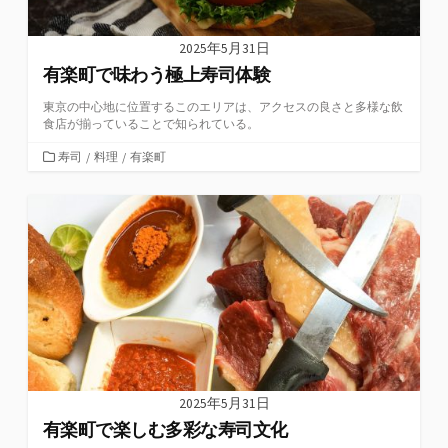
2025年5月31日
有楽町で味わう極上寿司体験
東京の中心地に位置するこのエリアは、アクセスの良さと多様な飲
食店が揃っていることで知られている。
カ
寿司
/
料理
/
有楽町
テ
ゴ
リ
ー
2025年5月31日
有楽町で楽しむ多彩な寿司文化