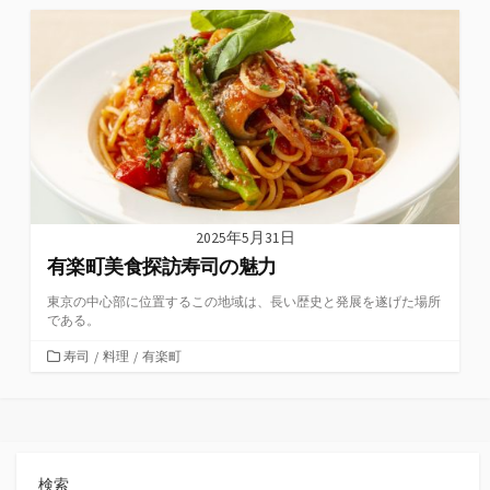
ゴ
リ
ー
2025年5月31日
有楽町美食探訪寿司の魅力
東京の中心部に位置するこの地域は、長い歴史と発展を遂げた場所
である。
カ
寿司
/
料理
/
有楽町
テ
ゴ
リ
ー
検索