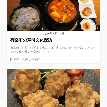
2025年5月31日
有楽町の寿司文化探訪
東京の中心部に位置する地域には、多くの人々が行き交い、さまざ
まな文化や歴史が交差している。
カ
寿司
/
料理
/
有楽町
テ
ゴ
リ
ー