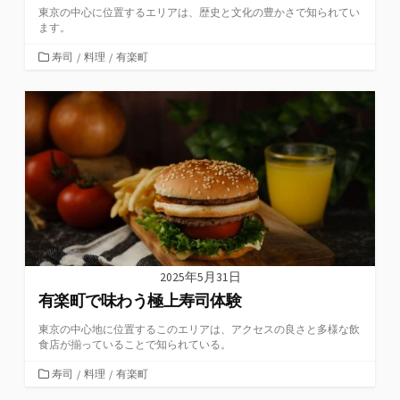
東京の中心に位置するエリアは、歴史と文化の豊かさで知られてい
ます。
カ
寿司
/
料理
/
有楽町
テ
ゴ
リ
ー
2025年5月31日
有楽町で味わう極上寿司体験
東京の中心地に位置するこのエリアは、アクセスの良さと多様な飲
食店が揃っていることで知られている。
カ
寿司
/
料理
/
有楽町
テ