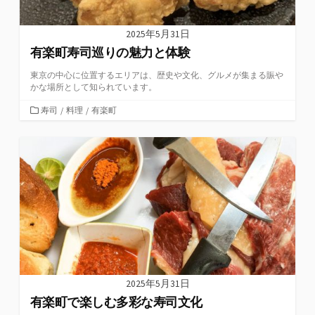
2025年5月31日
有楽町寿司巡りの魅力と体験
東京の中心に位置するエリアは、歴史や文化、グルメが集まる賑や
かな場所として知られています。
カ
寿司
/
料理
/
有楽町
テ
ゴ
リ
ー
2025年5月31日
有楽町で楽しむ多彩な寿司文化