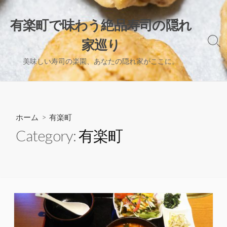
コ
ン
有楽町で味わう絶品寿司の隠れ
テ
家巡り
ン
検
索
ツ
美味しい寿司の楽園、あなたの隠れ家がここに。
切
へ
り
ス
替
え
キ
ッ
ホーム
> 有楽町
プ
Category:
有楽町